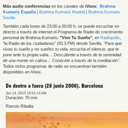
Más audio conferencias
en los canales de
iVoox
:
Brahma
Kumaris España
|
Brahma Kumaris Madrid
|
Brahma Kumaris
Sevilla
También cada lunes de 23:00 a 00:00 h. se puede escuchar en
directo a través de internet el Programa de Radio de crecimiento
personal de Brahma Kumaris:
"Vive Tu Sueño"
, en
Radiopolis
,
“la Radio de los ciudadanos” (92.3 FM) desde Sevilla.
"Para que
vivas tu sueño y no sueñes tu vida, escucha el silencio, que te
pone ante tu propia valía… Descúbrete a través de la serenidad
de una mente en calma… Conócete a través de la meditación".
Todos estos programas de radio se encuentran también
disponibles en iVoox.
De dentro a fuera (28 junio 2006). Barcelona
Jun 14, 2015 10:02:14 AM
Duración: 70 min
Ramón Ribalta